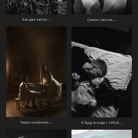
Как две капли…
Слезы счастья…
Наша симфония…
Я буду всегда с тобой…